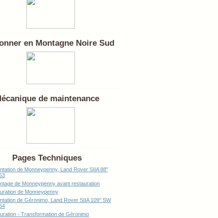
onner en Montagne Noire Sud
écanique de maintenance
Pages Techniques
ntation de Monneypenny, Land Rover SIIA 88"
63
tage de Monneypenny avant restauration
uration de Monneypenny
ntation de Géronimo, Land Rover SIIA 109" SW
64
uration - Transformation de Géronimo