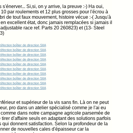
s s'énerver... Si,si, on y arrive, la preuve :-) Ha oui,
es, 10 par roulements et 12 plus grosses pour l'écrou à
abri de tout faux mouvement, histoire vécue :-( Jusqu'à
s en excellent état, donc jamais remplacées si jamais il
for adjustable race ref. Parts 20 260823) et
(13- Steel
43)
férieur et supérieur de la vis sans fin. Là on ne peut
neur, pro dans un atelier spécialisé comme je l'ai eu
 ou comme dans notre campagne agricole parsemée de
irer d'affaire seuls en adaptant des solutions parfois
ui donnent satisfaction. Selon la profondeur de la
onner de nouvelles cales d'épaisseur car la