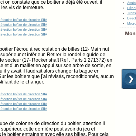
Ici on constate que ce boitier a déjà été ouvert, il
Amén
les vis de fermeture.
Pièce
Tran
Direc
Moteu
Mon 
oîtier l’écrou à recirculation de billes (12- Main nut
upérieur et inférieur. Retirer la rondelle guide de
s le secteur (17- Rocker shaft Ref . Parts 1 271372) en
e et d'un maillet en appui sur son arbre de sortie, en
jeu il y avait il faudrait alors changer la bague en
Sur les boîtiers que j'ai révisés, reconditionnés, aucun
tifiant de le changer.
e de colonne de direction du boitier, attention il
supérieur, cette dernière peut avoir du jeu et
 le boî
tier entraînant avec elle ses billes. Pour cela