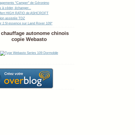
agements "Camper" de Géronimo
s à céder, échanger...
sfert HIGH RATIO de ASHCROFT
tion assistée TDZ
r 2.5l essence sur Land Rover 109"
chauffage autonome chinois
copie Webasto