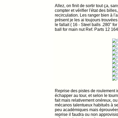
Allez, on finit de sortir tout ça, san
compter et vérifier l'état des bill
recirculation. Les ranger bien à l'
présent je les ai toujours trouvée
le fallait ( 16 - Steel balls .280" 
ball for main nut Ref. Parts 12 16
Reprise des pistes de roulement in
échapper au tour, et selon le tour
fait mais relativement onéreux,
mécanos talentueux habitués à se t
peu académiques mais éprouvées q
reprise il faudra ou non approvisi