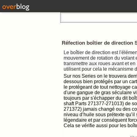
Réfection boîtier de direction 
Le boîtier de direction est l'éléme
mouvement de rotation du volant en
transmettre aux roues avant et en 
utilisent pour cela le mécanisme dit
Sur nos Series on le trouvera derr
dessous bien protégés par un cart
le protégeant de tout nettoyage car
d'une gangue de gras séculaire vitri
toujours par s'échapper du dit boîti
shaft Parts 271377-271013) de sor
271372) jamais changé ou des couv
niveau d’huile sous prétexte qu’il 
légendaire et par conséquent forcém
Cela se vérifie aussi pour les boît