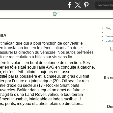
Blog
SIIA
Descr
Conta
nt mécanique qui a pour fonction de convertir le
 translation tout en le démultipliant afin de le
L
assurer la direction du véhicule. Nos autos préférées
 de recirculation à billes sur vis sans fin.
ière le volant, en bout de colonne de direction. Ses
er en tôle situé sous l'aile AVG en conduite à gauche,
, et c'est rédhibitoire, toujours encrassé
fié par la poussière et la chaleur, un gras qui finit
Ils 
er par l’usure du joint torique (20 - Oil seal for rock
tie d’axe du secteur (17 - Rocker Shaft parts
ercles. Boîtier dans lequel on omet de faire le
s’agit là d'une Land Rover, véhicule tout-terrain
ent inusable, infatigable et indestructible...!
es, ponts, moyeux et autres relais de direction...
Des