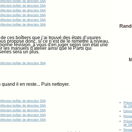
Rand
e ces boîtiers que j’ai trouvé des états d’usures
us propose donc, si ce n’est de le remettre à niveau,
 bonne révision, à vous d'en juger selon son état une
 les manuels d'atelier ainsi que le Parts qui
Series sera un plus.
M
quand il en reste... Puis nettoyer.
Prése
de 19
Démon
Resta
Prése
de 19
Resta