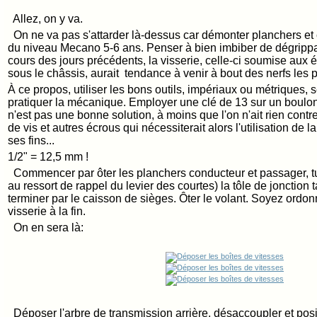
Allez, on y va.
On ne va pas s'attarder là-dessus car démonter planchers et 
du niveau Mecano 5-6 ans. Penser à bien imbiber de dégrippan
cours des jours précédents, la visserie, celle-ci soumise aux 
sous le châssis, aurait tendance à venir à bout des nerfs les 
À ce propos, utiliser les bons outils, impériaux ou métriques, 
pratiquer la mécanique. Employer une clé de 13 sur un boulon
n'est pas une bonne solution, à moins que l'on n'ait rien contre l
de vis et autres écrous qui nécessiterait alors l'utilisation de 
ses fins...
1/2" = 12,5 mm !
Commencer par ôter les planchers conducteur et passager, tu
au ressort de rappel du levier des courtes) la tôle de jonction t
terminer par le caisson de sièges. Ôter le volant. Soyez ordon
visserie à la fin.
On en sera là:
Déposer l'arbre de transmission arrière, désaccoupler et posit