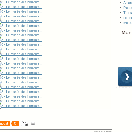
Amén
Pièce
Tran
Direc
Moteu
Mon 
epost
0
Publié par Xtian