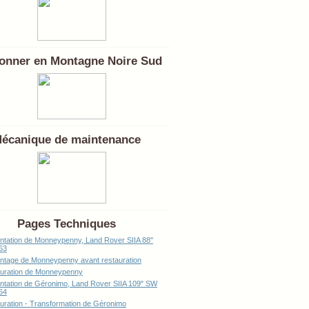
onner en Montagne Noire Sud
écanique de maintenance
Pages Techniques
ntation de Monneypenny, Land Rover SIIA 88"
63
tage de Monneypenny avant restauration
uration de Monneypenny
ntation de Géronimo, Land Rover SIIA 109" SW
64
uration - Transformation de Géronimo