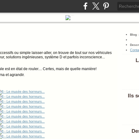
Blog
Descr
Conta
cessifs ou simple laisser-aller, on trouve de tout sur nos véhicules
eur, solutions ingénieuses, système D et parfois inconscience...
L
 est en état de rouler.... Certes, mais de quelle manière!
ma et agrandir.
Ils 
Des