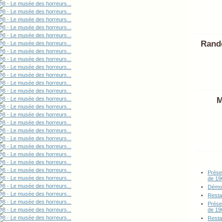
Rand
M
Prése
de 19
Démon
Resta
Prése
de 19
Resta