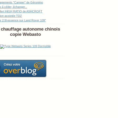
agements "Camper" de Géronimo
s à céder, échanger...
sfert HIGH RATIO de ASHCROFT
tion assistée TDZ
r 2.5l essence sur Land Rover 109"
chauffage autonome chinois
copie Webasto